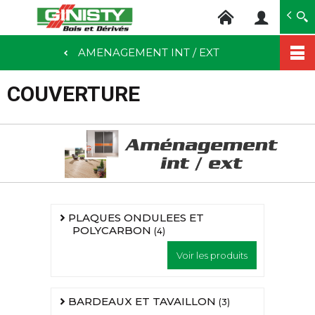
Ginisty Bois
Négoce bois
AMENAGEMENT INT / EXT
Aller
au
COUVERTURE
contenu
principal
PLAQUES ONDULEES ET
POLYCARBON
(4)
Voir les produits
BARDEAUX ET TAVAILLON
(3)