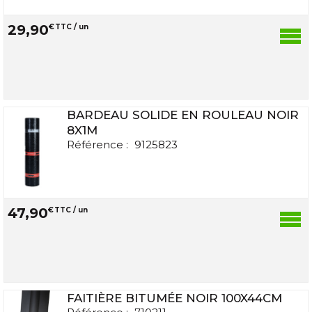
29
,
90
€
TTC / un
BARDEAU SOLIDE EN ROULEAU NOIR
8X1M
Référence :
9125823
47
,
90
€
TTC / un
FAITIÈRE BITUMÉE NOIR 100X44CM