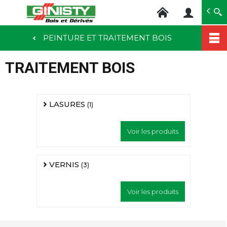
Ginisty Bois
Négoce bois
PEINTURE ET TRAITEMENT BOIS
Aller
au
TRAITEMENT BOIS
contenu
principal
LASURES
(1)
Voir les produits
VERNIS
(3)
Voir les produits