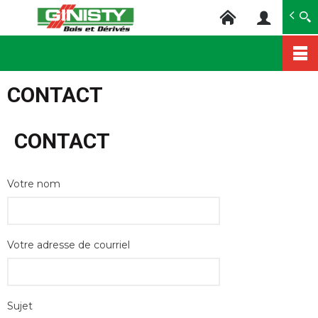
Ginisty Bois
Négoce bois
Aller
au
CONTACT
contenu
principal
CONTACT
Votre nom
Votre adresse de courriel
Sujet