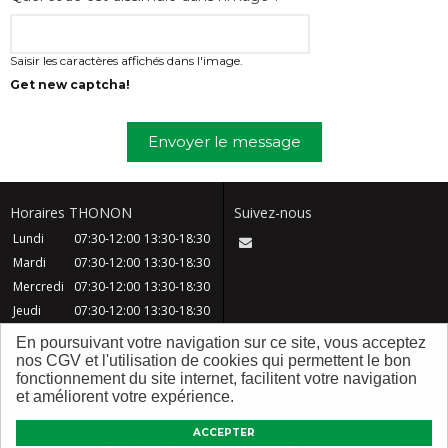
Saisir les caractères affichés dans l'image.
Get new captcha!
Envoyer le message
Horaires THONON
Suivez-nous
Lundi
07:30-12:00
13:30-18:30
Mardi
07:30-12:00
13:30-18:30
Mercredi
07:30-12:00
13:30-18:30
Jeudi
07:30-12:00
13:30-18:30
Vendredi
07:30-12:00
13:30-18:30
En poursuivant votre navigation sur ce site, vous acceptez
Samedi
08:30-12:30
nos CGV et l'utilisation de cookies qui permettent le bon
fonctionnement du site internet, facilitent votre navigation
Dimanche
Fermé
et améliorent votre expérience.
CGV
Contact
FAQ
Mentions légales
ACCEPTER
Plan du site
Qui sommes nous ?