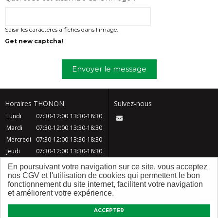
Saisir les caractères affichés dans l'image.
Get new captcha!
Envoyer le message
Horaires THONON
Suivez-nous
Lundi
07:30-12:00
13:30-18:30
Mardi
07:30-12:00
13:30-18:30
Mercredi
07:30-12:00
13:30-18:30
Jeudi
07:30-12:00
13:30-18:30
Vendredi
07:30-12:00
13:30-18:30
En poursuivant votre navigation sur ce site, vous acceptez
Samedi
08:30-12:30
nos CGV et l'utilisation de cookies qui permettent le bon
fonctionnement du site internet, facilitent votre navigation
Dimanche
Fermé
et améliorent votre expérience.
CGV
Contact
FAQ
Mentions légales
ACCEPTER
Plan du site
Qui sommes nous ?