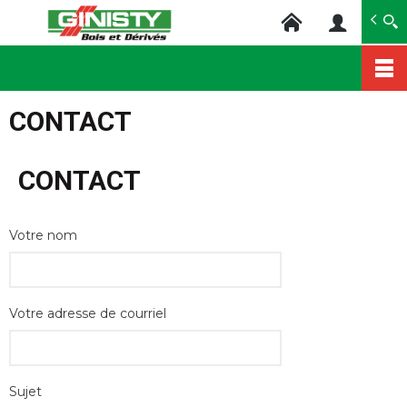
Ginisty Bois
Négoce bois
Aller
au
CONTACT
contenu
principal
CONTACT
Votre nom
Votre adresse de courriel
Sujet