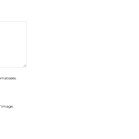
omatisées.
 l'image.