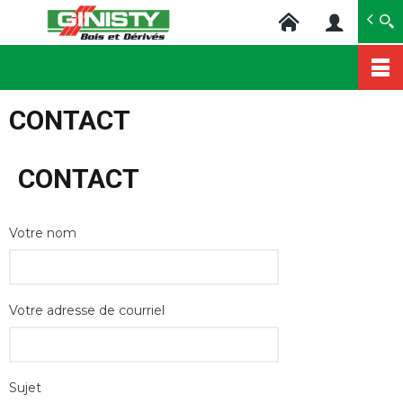
Ginisty Bois
Négoce bois
Aller
au
CONTACT
contenu
principal
CONTACT
Votre nom
Votre adresse de courriel
Sujet