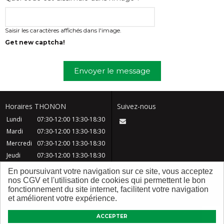
Saisir les caractères affichés dans l'image.
Get new captcha!
Envoyer le message
Horaires THONON
Suivez-nous
Lundi
07:30-12:00
13:30-18:30
Mardi
07:30-12:00
13:30-18:30
Mercredi
07:30-12:00
13:30-18:30
Jeudi
07:30-12:00
13:30-18:30
Vendredi
07:30-12:00
13:30-18:30
En poursuivant votre navigation sur ce site, vous acceptez
Samedi
08:30-12:30
nos CGV et l'utilisation de cookies qui permettent le bon
fonctionnement du site internet, facilitent votre navigation
Dimanche
Fermé
et améliorent votre expérience.
CGV
Contact
FAQ
Mentions légales
ACCEPTER
Plan du site
Qui sommes nous ?