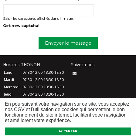
Saisir les caractères affichés dans l'image.
Get new captcha!
Envoyer le message
Horaires THONON
Suivez-nous
Lundi
07:30-12:00
13:30-18:30
Mardi
07:30-12:00
13:30-18:30
Mercredi
07:30-12:00
13:30-18:30
Jeudi
07:30-12:00
13:30-18:30
Vendredi
07:30-12:00
13:30-18:30
En poursuivant votre navigation sur ce site, vous acceptez
Samedi
08:30-12:30
nos CGV et l'utilisation de cookies qui permettent le bon
fonctionnement du site internet, facilitent votre navigation
Dimanche
Fermé
et améliorent votre expérience.
CGV
Contact
FAQ
Mentions légales
ACCEPTER
Plan du site
Qui sommes nous ?