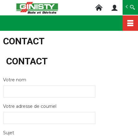
Ginisty Bois
Négoce bois
Aller
au
CONTACT
contenu
principal
CONTACT
Votre nom
Votre adresse de courriel
Sujet