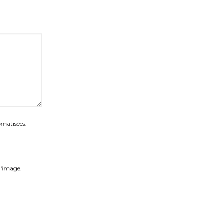
omatisées.
 l'image.