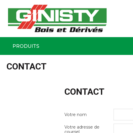
Ginisty Bois
Négoce boi
PRODUITS
Aller
au
CONTACT
contenu
principal
CONTACT
Votre nom
Votre adresse de
courriel