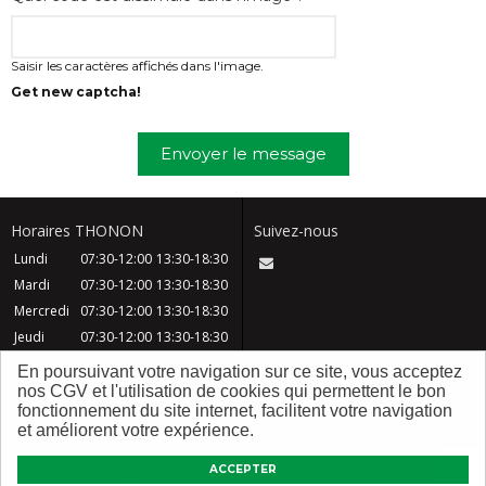
Saisir les caractères affichés dans l'image.
Get new captcha!
Envoyer le message
Horaires THONON
Suivez-nous
Lundi
07:30-12:00
13:30-18:30
Mardi
07:30-12:00
13:30-18:30
Mercredi
07:30-12:00
13:30-18:30
Jeudi
07:30-12:00
13:30-18:30
Vendredi
07:30-12:00
13:30-18:30
En poursuivant votre navigation sur ce site, vous acceptez
Samedi
08:30-12:30
nos CGV et l'utilisation de cookies qui permettent le bon
fonctionnement du site internet, facilitent votre navigation
Dimanche
Fermé
et améliorent votre expérience.
CGV
Contact
FAQ
Mentions légales
ACCEPTER
Plan du site
Qui sommes nous ?