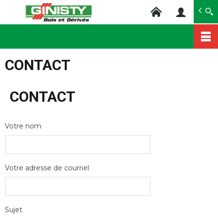
Ginisty Bois
Négoce bois
Aller
au
CONTACT
contenu
principal
CONTACT
Votre nom
Votre adresse de courriel
Sujet