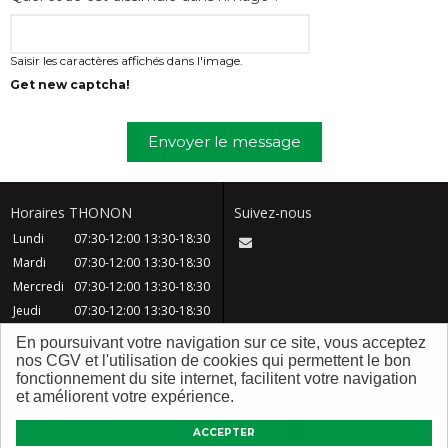
Saisir les caractères affichés dans l'image.
Get new captcha!
Envoyer le message
Horaires THONON
Suivez-nous
Lundi
07:30-12:00
13:30-18:30
Mardi
07:30-12:00
13:30-18:30
Mercredi
07:30-12:00
13:30-18:30
Jeudi
07:30-12:00
13:30-18:30
Vendredi
07:30-12:00
13:30-18:30
En poursuivant votre navigation sur ce site, vous acceptez
Samedi
08:30-12:30
nos CGV et l'utilisation de cookies qui permettent le bon
fonctionnement du site internet, facilitent votre navigation
Dimanche
Fermé
et améliorent votre expérience.
CGV
Contact
FAQ
Mentions légales
ACCEPTER
Plan du site
Qui sommes nous ?