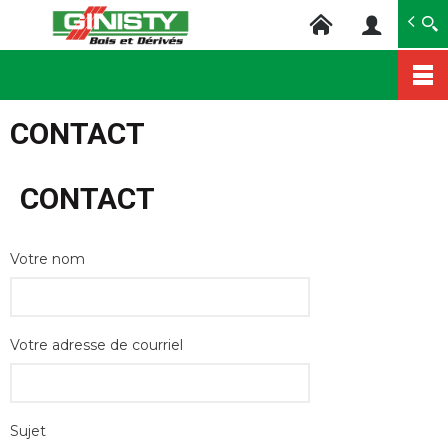
Ginisty Bois
Négoce bois
Aller
au
CONTACT
contenu
principal
CONTACT
Votre nom
Votre adresse de courriel
Sujet