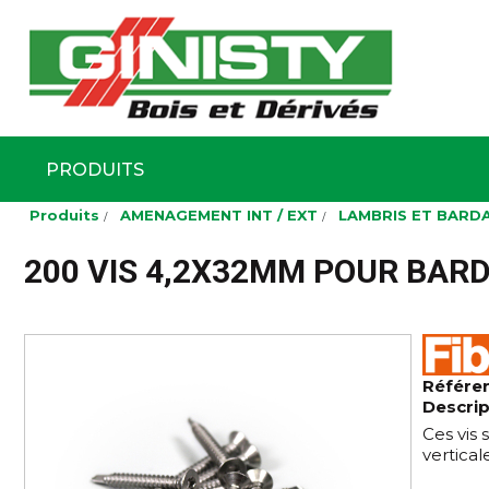
Ginisty Bois
Négoce boi
PRODUITS
Aller
Produits
AMENAGEMENT INT / EXT
LAMBRIS ET BARD
au
contenu
principal
200 VIS 4,2X32MM POUR BAR
Référe
Descrip
Ces vis 
vertical