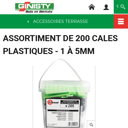
Ginisty Bois
Négoce bois
ACCESSOIRES TERRASSE
Aller
au
ASSORTIMENT DE 200 CALES
contenu
principal
PLASTIQUES - 1 À 5MM