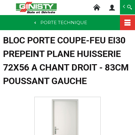
Ginisty Bois
Négoce bois
PORTE TECHNIQUE
Aller
au
BLOC PORTE COUPE-FEU EI30
contenu
principal
PREPEINT PLANE HUISSERIE
72X56 A CHANT DROIT - 83CM
POUSSANT GAUCHE