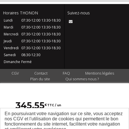
Horaires THONON
Suivez-nous
Lundi
07:30-12:00
13:30-18:30
Mardi
07:30-12:00
13:30-18:30
Mercredi
07:30-12:00
13:30-18:30
Jeudi
07:30-12:00
13:30-18:30
Vendredi
07:30-12:00
13:30-18:30
Samedi
08:30-12:30
Dimanche
Fermé
CGV
Contact
FAQ
Mentions légales
Plan du site
Qui sommes nous ?
345
,
55
€
TTC / un
€ HT / un
1,35
En poursuivant votre navigation sur ce site, vous acceptez
Dont écotaxe :
nos CGV et l'utilisation de cookies qui permettent le bon
fonctionnement du site internet, facilitent votre navigation