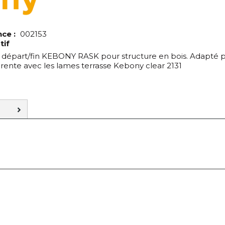
nce :
002153
tif
e départ/fin KEBONY RASK pour structure en bois. Adapté p
arente avec les lames terrasse Kebony clear 2131