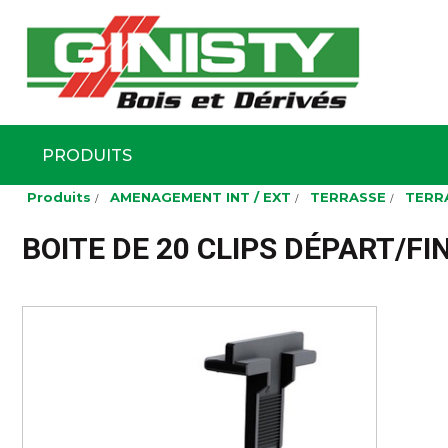
Ginisty Bois
Négoce boi
PRODUITS
Aller
Produits
AMENAGEMENT INT / EXT
TERRASSE
TERR
au
contenu
principal
BOITE DE 20 CLIPS DÉPART/F