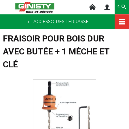
Ginisty Bois
Négoce bois
ACCESSOIRES TERRASSE
Aller
au
FRAISOIR POUR BOIS DUR
contenu
principal
AVEC BUTÉE + 1 MÈCHE ET
CLÉ