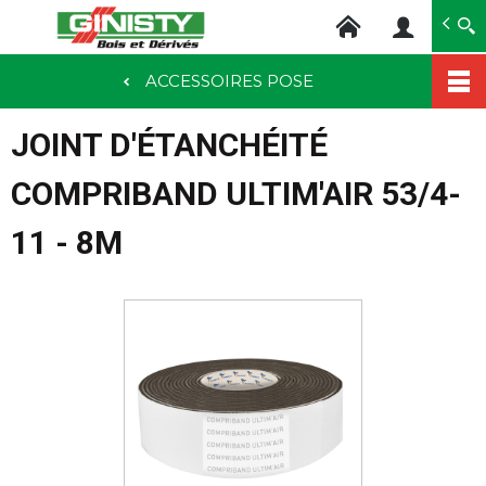
Ginisty Bois
Négoce bois
ACCESSOIRES POSE
Aller
au
JOINT D'ÉTANCHÉITÉ
contenu
principal
COMPRIBAND ULTIM'AIR 53/4-
11 - 8M