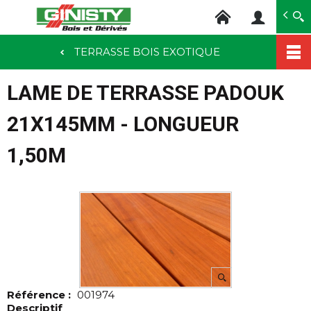
Ginisty Bois
Négoce bois
TERRASSE BOIS EXOTIQUE
Aller
au
LAME DE TERRASSE PADOUK
contenu
principal
21X145MM - LONGUEUR
1,50M
Référence :
001974
Descriptif