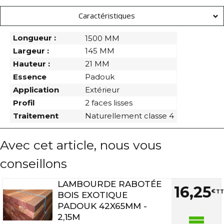
Caractéristiques
Longueur :
1500 MM
Largeur :
145 MM
Hauteur :
21 MM
Essence
Padouk
Application
Extérieur
Profil
2 faces lisses
Traitement
Naturellement classe 4
Avec cet article, nous vous
conseillons
LAMBOURDE RABOTÉE
16
,
25
€
TT
BOIS EXOTIQUE
PADOUK 42X65MM -
2,15M