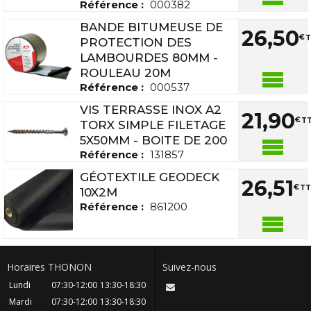
Référence :
000382
BANDE BITUMEUSE DE
26
,
50
€
T
PROTECTION DES
LAMBOURDES 80MM -
ROULEAU 20M
Référence :
000537
VIS TERRASSE INOX A2
21
,
90
€
TT
TORX SIMPLE FILETAGE
5X50MM - BOITE DE 200
Référence :
131857
GÉOTEXTILE GEODECK
26
,
51
€
TT
10X2M
Référence :
861200
Horaires THONON
Suivez-nous
Lundi
07:30-12:00
13:30-18:30
Mardi
07:30-12:00
13:30-18:30