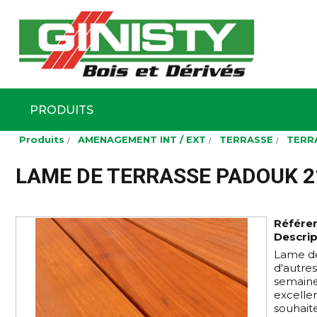
Ginisty Bois
Négoce boi
PRODUITS
Aller
Produits
AMENAGEMENT INT / EXT
TERRASSE
TERR
au
contenu
principal
LAME DE TERRASSE PADOUK 2
Référe
Descrip
Lame de
d'autres
semaine
excellen
souhaite