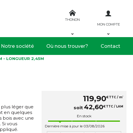
THONON
MON COMPTE
Notre société
Où nous trouver?
Contact
M - LONGUEUR 2,45M
119
,
90
2
€
TTC / m
42
,
60
 plus léger que
€
TTC / LAM
soit
ent en quelques
En stock
s bois avec une
. Si vous
Dernière mise à jour le 03/08/2026
appliqué.