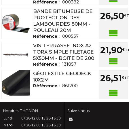
Référence :
000382
BANDE BITUMEUSE DE
26
,
50
€
T
PROTECTION DES
LAMBOURDES 80MM -
ROULEAU 20M
Référence :
000537
VIS TERRASSE INOX A2
21
,
90
€
TT
TORX SIMPLE FILETAGE
5X50MM - BOITE DE 200
Référence :
131857
GÉOTEXTILE GEODECK
26
,
51
€
TT
10X2M
Référence :
861200
Horaires THONON
Suivez-nous
Lundi
07:30-12:00
13:30-18:30
Mardi
07:30-12:00
13:30-18:30