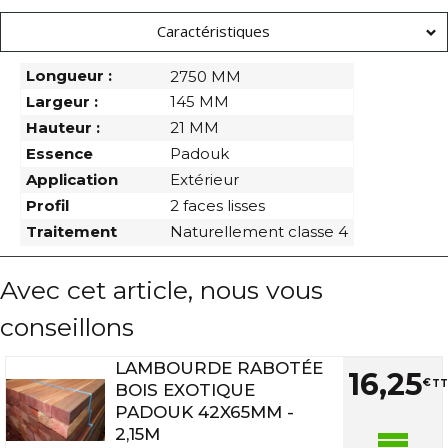
Caractéristiques
Longueur :
2750 MM
Largeur :
145 MM
Hauteur :
21 MM
Essence
Padouk
Application
Extérieur
Profil
2 faces lisses
Traitement
Naturellement classe 4
Avec cet article, nous vous
conseillons
LAMBOURDE RABOTÉE
16
,
25
€
TT
BOIS EXOTIQUE
PADOUK 42X65MM -
2,15M