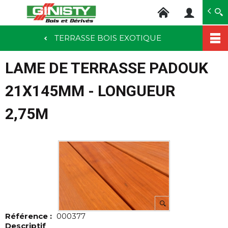
Ginisty Bois
Négoce bois
TERRASSE BOIS EXOTIQUE
Aller
au
LAME DE TERRASSE PADOUK
contenu
principal
21X145MM - LONGUEUR
2,75M
Référence :
000377
Descriptif