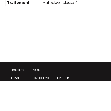
Traitement
Autoclave classe 4
Horaires THONON
Lundi
07:30-12:00
13:30-18:30
Mardi
07:30-12:00
13:30-18:30
Mercredi
07:30-12:00
13:30-18:30
Jeudi
07:30-12:00
13:30-18:30
Vendredi
07:30-12:00
13:30-18:30
Samedi
08:30-12:30