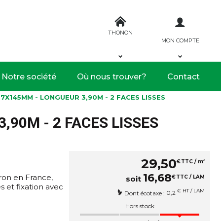
THONON
MON COMPTE
Notre société
Où nous trouver?
Contact
7X145MM - LONGUEUR 3,90M - 2 FACES LISSES
90M - 2 FACES LISSES
29
,
50
2
€
TTC / m
16
,
68
ron en France,
€
TTC / LAM
soit
s et fixation avec
€ HT / LAM
0,2
Dont écotaxe :
Hors stock