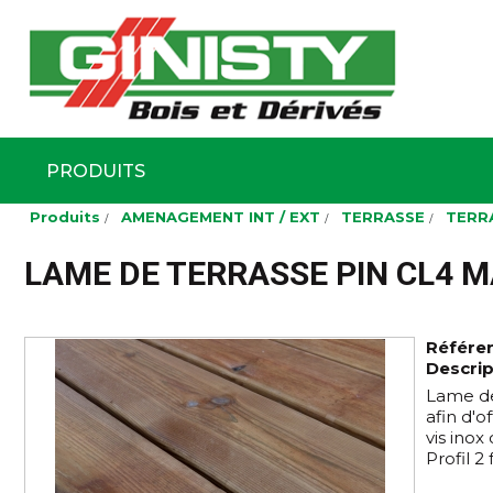
Ginisty Bois
Négoce boi
PRODUITS
Aller
Produits
AMENAGEMENT INT / EXT
TERRASSE
TERRA
au
contenu
principal
LAME DE TERRASSE PIN CL4 M
Référe
Descrip
Lame de
afin d'o
vis inox
Profil 2