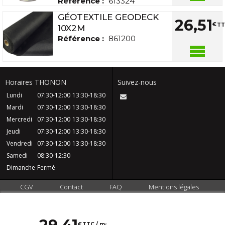
Référence :
613324
GÉOTEXTILE GEODECK
26
,
51
€
TT
10X2M
Référence :
861200
Horaires THONON
Suivez-nous
Lundi
07:30-12:00
13:30-18:30
Mardi
07:30-12:00
13:30-18:30
Mercredi
07:30-12:00
13:30-18:30
Jeudi
07:30-12:00
13:30-18:30
Vendredi
07:30-12:00
13:30-18:30
Samedi
08:30-12:30
Dimanche
Fermé
CGV
Contact
FAQ
Mentions légales
Plan du site
Qui sommes nous ?
€
TTC / m
2