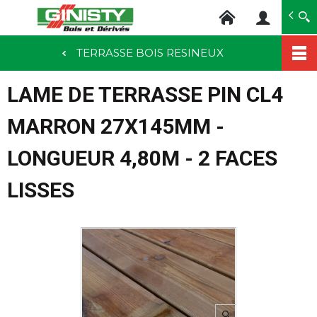
Ginisty Bois
Négoce bois
TERRASSE BOIS RESINEUX
Aller
au
LAME DE TERRASSE PIN CL4
contenu
principal
MARRON 27X145MM -
LONGUEUR 4,80M - 2 FACES
LISSES