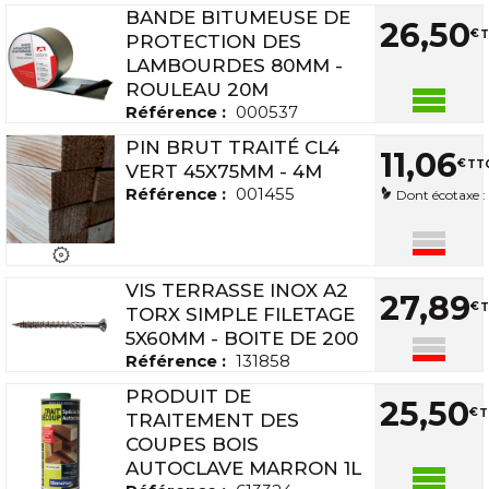
BANDE BITUMEUSE DE
26
,
50
€
T
PROTECTION DES
LAMBOURDES 80MM -
ROULEAU 20M
Référence :
000537
PIN BRUT TRAITÉ CL4
11
,
06
€
TTC
VERT 45X75MM - 4M
Référence :
001455
Dont écotaxe :
VIS TERRASSE INOX A2
27
,
89
€
T
TORX SIMPLE FILETAGE
5X60MM - BOITE DE 200
Référence :
131858
PRODUIT DE
25
,
50
€
T
TRAITEMENT DES
COUPES BOIS
AUTOCLAVE MARRON 1L