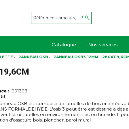
s
Catalogue
Nos services
BLETTE
PANNEAU OSB
PANNEAU OSB3 12MM - 280X119,6C
19,6CM
nce :
001308
tif
anneau OSB est composé de lamelles de bois orientées à 
SANS FORMALDEHYDE. L'osb 3 peut être est destiné à des ap
uvent structurelles en environnement sec ou humide. Il peut
ion d'ossature bois, plancher, paroi mural.