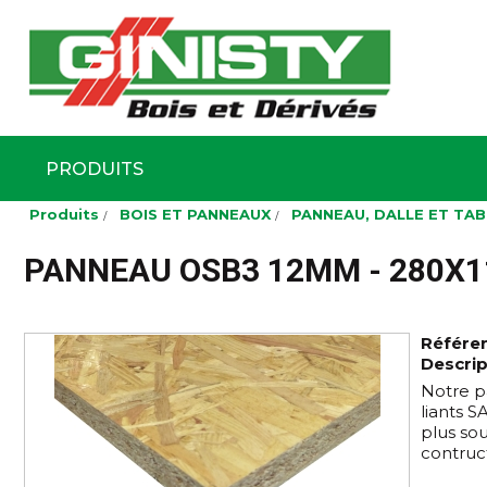
Ginisty Bois
Négoce boi
PRODUITS
Aller
Produits
BOIS ET PANNEAUX
PANNEAU, DALLE ET TA
au
contenu
principal
PANNEAU OSB3 12MM - 280X1
Référe
Descrip
Notre p
liants 
plus so
contruct