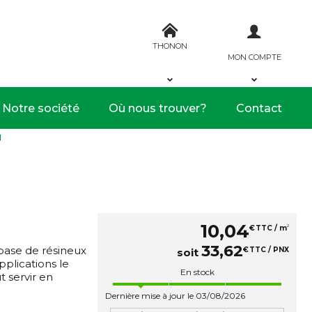
THONON
MON COMPTE
Notre société
Où nous trouver?
Contact
M
10
,
04
2
€
TTC / m
33
,
62
base de résineux
€
TTC / PNX
soit
plications le
En stock
 servir en
Dernière mise à jour le 03/08/2026