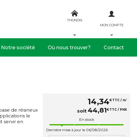
THONON
MON COMPTE
Notre société
Où nous trouver?
Contact
14
,
34
2
€
TTC / m
44
,
81
base de résineux
€
TTC / PNX
soit
plications le
En stock
 servir en
Dernière mise à jour le 06/08/2026