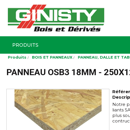
Ginisty Bois
Négoce boi
PRODUITS
Aller
Produits
BOIS ET PANNEAUX
PANNEAU, DALLE ET TA
au
contenu
principal
PANNEAU OSB3 18MM - 250X
Référe
Descrip
Notre p
liants 
plus so
contruct