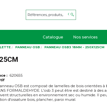
s
Catalogue
Nos services
BLETTE
PANNEAU OSB
PANNEAU OSB3 18MM - 250X125CM
125CM
nce :
620655
tif
anneau OSB est composé de lamelles de bois orientées à 
SANS FORMALDEHYDE. L'osb 3 peut être est destiné à des ap
uvent structurelles en environnement sec ou humide. Il peut
ion d'ossature bois, plancher, paroi mural.