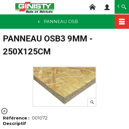
Ginisty Bois
Négoce bois
PANNEAU OSB
Aller
au
PANNEAU OSB3 9MM -
contenu
principal
250X125CM
Référence :
001072
Descriptif