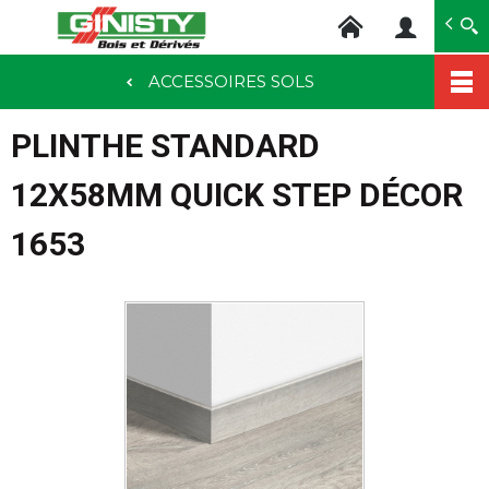
Ginisty Bois
Négoce bois
ACCESSOIRES SOLS
Aller
au
PLINTHE STANDARD
contenu
principal
12X58MM QUICK STEP DÉCOR
1653