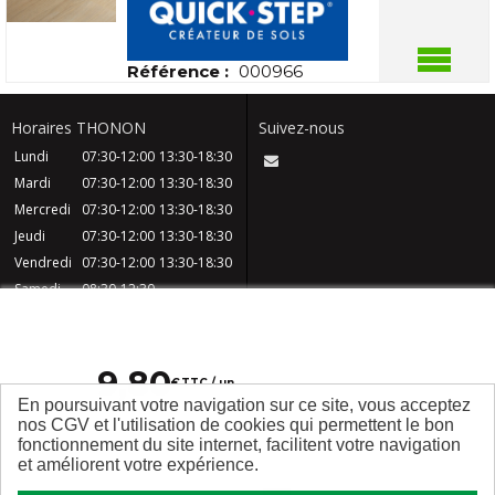
Référence :
000966
Horaires THONON
Suivez-nous
Lundi
07:30-12:00
13:30-18:30
Mardi
07:30-12:00
13:30-18:30
Mercredi
07:30-12:00
13:30-18:30
Jeudi
07:30-12:00
13:30-18:30
Vendredi
07:30-12:00
13:30-18:30
Samedi
08:30-12:30
Dimanche
Fermé
CGV
Contact
FAQ
Mentions légales
9
,
80
Plan du site
Qui sommes nous ?
€
TTC / un
En poursuivant votre navigation sur ce site, vous acceptez
nos CGV et l'utilisation de cookies qui permettent le bon
fonctionnement du site internet, facilitent votre navigation
et améliorent votre expérience.