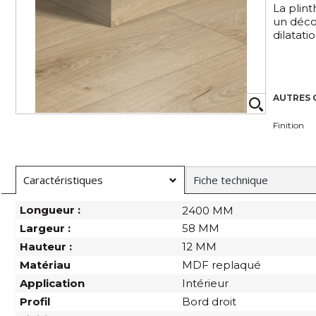
La plin
un décor
dilatatio
AUTRES 
Finition
Caractéristiques
Fiche technique
Longueur :
2400 MM
Largeur :
58 MM
Hauteur :
12 MM
Matériau
MDF replaqué
Application
Intérieur
Profil
Bord droit