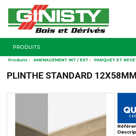
Ginisty Bois
Négoce boi
PRODUITS
Aller
Produits
AMENAGEMENT INT / EXT
PARQUET ET REVE
au
contenu
principal
PLINTHE STANDARD 12X58MM 
Référe
Descrip