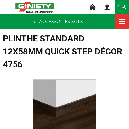
Ginisty Bois
Négoce bois
ACCESSOIRES SOLS
Aller
au
PLINTHE STANDARD
contenu
principal
12X58MM QUICK STEP DÉCOR
4756