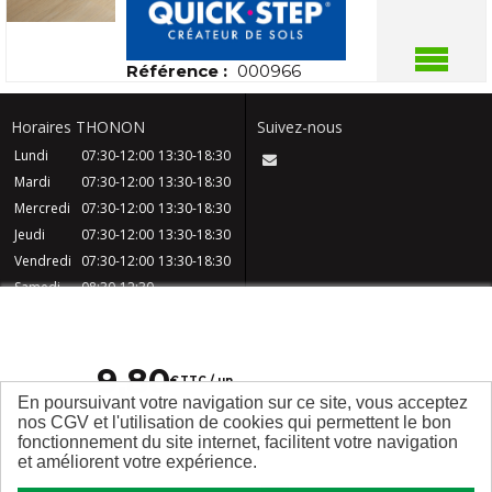
Référence :
000966
Horaires THONON
Suivez-nous
Lundi
07:30-12:00
13:30-18:30
Mardi
07:30-12:00
13:30-18:30
Mercredi
07:30-12:00
13:30-18:30
Jeudi
07:30-12:00
13:30-18:30
Vendredi
07:30-12:00
13:30-18:30
Samedi
08:30-12:30
Dimanche
Fermé
CGV
Contact
FAQ
Mentions légales
9
,
80
Plan du site
Qui sommes nous ?
€
TTC / un
En poursuivant votre navigation sur ce site, vous acceptez
nos CGV et l'utilisation de cookies qui permettent le bon
fonctionnement du site internet, facilitent votre navigation
et améliorent votre expérience.