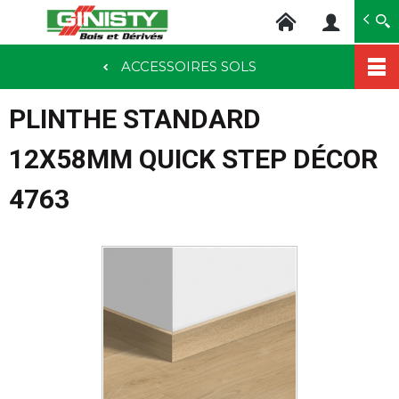
Ginisty Bois
Négoce bois
ACCESSOIRES SOLS
Aller
au
PLINTHE STANDARD
contenu
principal
12X58MM QUICK STEP DÉCOR
4763