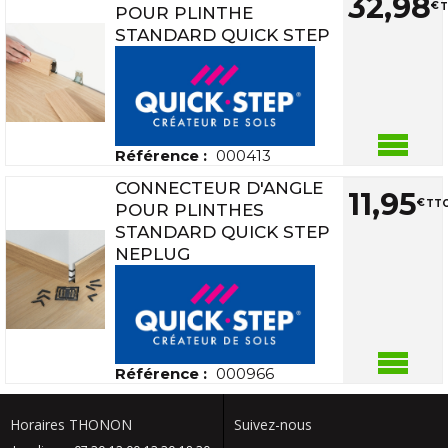
32
,
98
€
T
POUR PLINTHE
STANDARD QUICK STEP
Référence :
000413
CONNECTEUR D'ANGLE
11
,
95
€
TTC
POUR PLINTHES
STANDARD QUICK STEP
NEPLUG
Référence :
000966
Horaires THONON
Suivez-nous