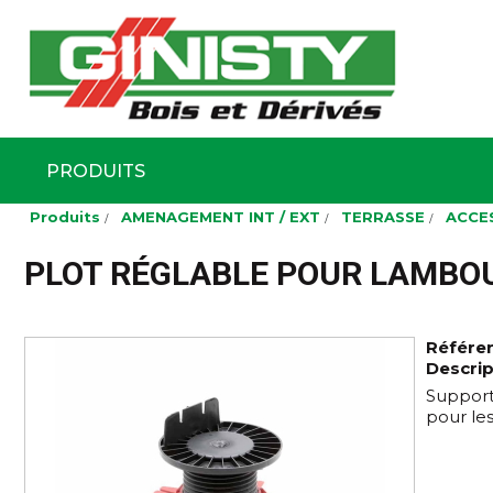
Ginisty Bois
Négoce boi
PRODUITS
Aller
Produits
AMENAGEMENT INT / EXT
TERRASSE
ACCE
au
contenu
principal
PLOT RÉGLABLE POUR LAMBOU
Référe
Descrip
Support 
pour le