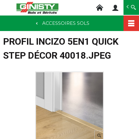
Ginisty Bois
Négoce bois
ACCESSOIRES SOLS
Aller
au
PROFIL INCIZO 5EN1 QUICK
contenu
principal
STEP DÉCOR 40018.JPEG