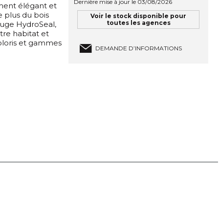
Dernière mise à jour le 03/08/2026
ement élégant et
 plus du bois
Voir le stock disponible pour
toutes les agences
ofuge HydroSeal,
re habitat et
coloris et gammes
DEMANDE D’INFORMATIONS