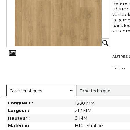
Référen
très ro
véritabl
la gamm
dans le
sur co
AUTRES 
Finition
Caractéristiques
Fiche technique
Longueur :
1380 MM
Largeur :
212 MM
Hauteur :
9 MM
Matériau
HDF Stratifié