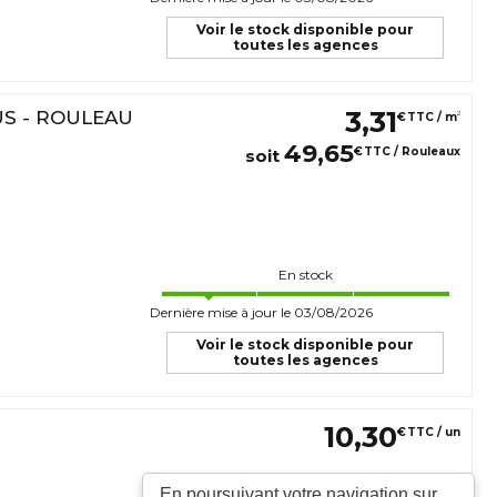
Voir le stock disponible pour
toutes les agences
3
,
31
US - ROULEAU
2
€
TTC / m
49
,
65
€
TTC / Rouleaux
soit
En stock
Dernière mise à jour le 03/08/2026
Voir le stock disponible pour
toutes les agences
10
,
30
€
TTC / un
En poursuivant votre navigation sur