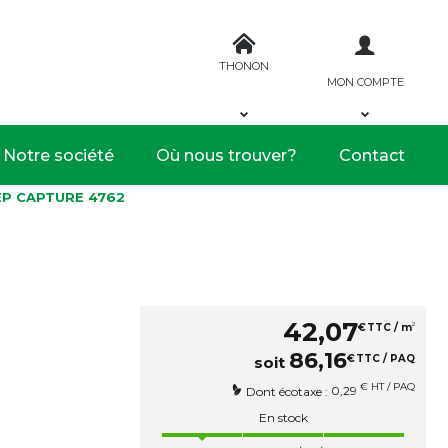
THONON
MON COMPTE
Notre société
Où nous trouver?
Contact
EP CAPTURE 4762
42
,
07
2
€
TTC / m
86
,
16
€
TTC / PAQ
soit
€ HT / PAQ
0,29
Dont écotaxe :
En stock