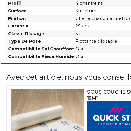
Profil
4 chanfreins
Surface
Structuré
Finition
Chêne chaud naturel br
Garantie
25 ans
Classe D'usage
32
Type De Pose
Flottante clipsable
Compatibilité Sol Chauffant
Oui
Compatibilité Pièce Humide
Oui
Avec cet article, nous vous conseil
SOUS COUCHE S
15M²