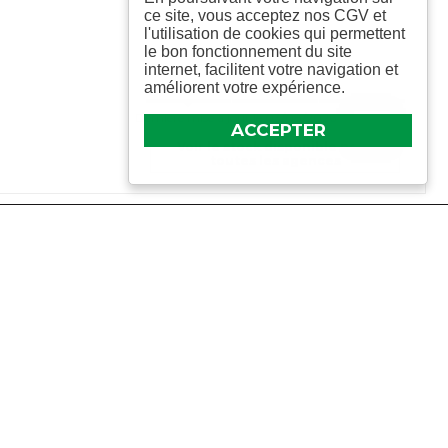
ce site, vous acceptez nos CGV et
l'utilisation de cookies qui permettent
le bon fonctionnement du site
internet, facilitent votre navigation et
En stock
améliorent votre expérience.
Dernière mise à jour le 03/08/2026
ACCEPTER
Voir le stock disponible pour
toutes les agences