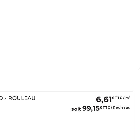
6
,
61
D - ROULEAU
2
€
TTC / m
99
,
15
€
TTC / Rouleaux
soit