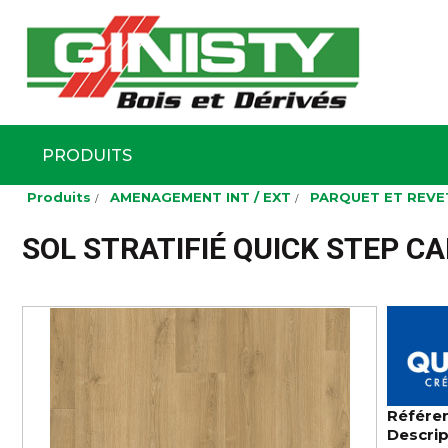
Ginisty Bois
Négoce boi
PRODUITS
Aller
Produits
AMENAGEMENT INT / EXT
PARQUET ET REVE
au
contenu
principal
SOL STRATIFIÉ QUICK STEP C
Référe
Descrip