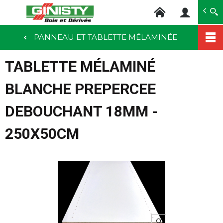
Ginisty Bois
Négoce bois
PANNEAU ET TABLETTE MÉLAMINÉE
Aller
au
TABLETTE MÉLAMINÉ
contenu
principal
BLANCHE PREPERCEE
DEBOUCHANT 18MM -
250X50CM