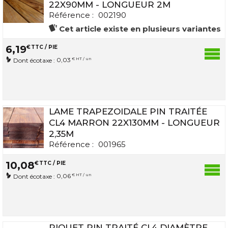
22X90MM - LONGUEUR 2M
Référence :
002190
Cet article existe en plusieurs variantes
6
,
19
€
TTC / PIE
0,03
€ HT / un
Dont écotaxe :
LAME TRAPEZOIDALE PIN TRAITÉE
CL4 MARRON 22X130MM - LONGUEUR
2,35M
Référence :
001965
10
,
08
€
TTC / PIE
0,06
€ HT / un
Dont écotaxe :
PIQUET PIN TRAITÉ CL4 DIAMÈTRE