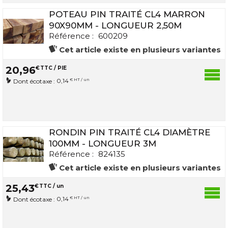
POTEAU PIN TRAITÉ CL4 MARRON
90X90MM - LONGUEUR 2,50M
Référence :
600209
Cet article existe en plusieurs variantes
20
,
96
€
TTC / PIE
0,14
€ HT / un
Dont écotaxe :
RONDIN PIN TRAITÉ CL4 DIAMÈTRE
100MM - LONGUEUR 3M
Référence :
824135
Cet article existe en plusieurs variantes
25
,
43
€
TTC / un
0,14
€ HT / un
Dont écotaxe :