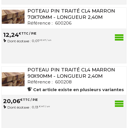
POTEAU PIN TRAITÉ CL4 MARRON
70X70MM - LONGUEUR 2,40M
Référence :
600206
12
,
24
€
TTC / PIE
0,07
€ HT / un
Dont écotaxe :
POTEAU PIN TRAITÉ CL4 MARRON
90X90MM - LONGUEUR 2,40M
Référence :
600208
Cet article existe en plusieurs variantes
20
,
06
€
TTC / PIE
0,13
€ HT / un
Dont écotaxe :