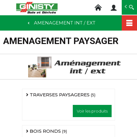
Ginisty Bois
Négoce bois
AMENAGEMENT INT / EXT
Aller
au
AMENAGEMENT PAYSAGER
contenu
principal
TRAVERSES PAYSAGERES
(5)
Voir les produits
BOIS RONDS
(9)