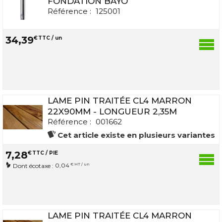
FONDATION BAYO
Référence :
125001
34
,
39
€
TTC / un
LAME PIN TRAITÉE CL4 MARRON
22X90MM - LONGUEUR 2,35M
Référence :
001662
Cet article existe en plusieurs variantes
7
,
28
€
TTC / PIE
0,04
€ HT / un
Dont écotaxe :
LAME PIN TRAITÉE CL4 MARRON