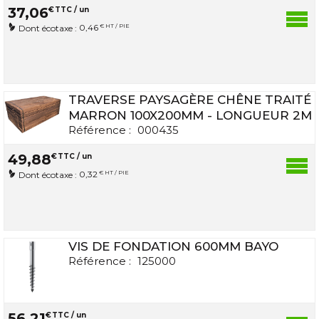
37
,
06
€
TTC / un
0,46
€ HT / PIE
Dont écotaxe :
TRAVERSE PAYSAGÈRE CHÊNE TRAITÉ
MARRON 100X200MM - LONGUEUR 2M
Référence :
000435
49
,
88
€
TTC / un
0,32
€ HT / PIE
Dont écotaxe :
VIS DE FONDATION 600MM BAYO
Référence :
125000
56
,
21
€
TTC / un