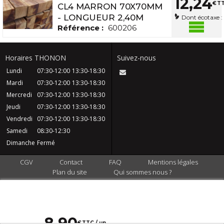
12
,
24
€
TT
CL4 MARRON 70X70MM
- LONGUEUR 2,40M
Dont écotaxe :
Référence :
600206
Horaires THONON
Suivez-nous
Lundi
07:30-12:00
13:30-18:30
Mardi
07:30-12:00
13:30-18:30
Mercredi
07:30-12:00
13:30-18:30
Jeudi
07:30-12:00
13:30-18:30
Vendredi
07:30-12:00
13:30-18:30
Samedi
08:30-12:30
Dimanche
Fermé
CGV
Contact
FAQ
Mentions légales
Plan du site
Qui sommes nous ?
8
,
90
€
TTC / un