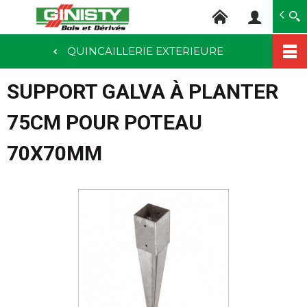
Ginisty Bois
Négoce bois
QUINCAILLERIE EXTERIEURE
Aller
au
SUPPORT GALVA À PLANTER
contenu
principal
75CM POUR POTEAU
70X70MM