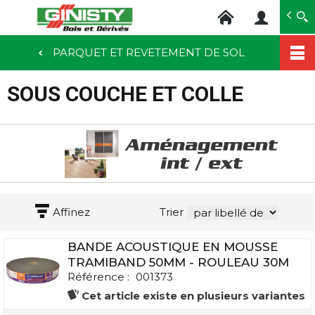
Ginisty Bois
Négoce bois
PARQUET ET REVETEMENT DE SOL
Aller
au
SOUS COUCHE ET COLLE
contenu
principal
Affinez
Trier
BANDE ACOUSTIQUE EN MOUSSE
TRAMIBAND 50MM - ROULEAU 30M
Référence :
001373
Cet article existe en plusieurs variantes