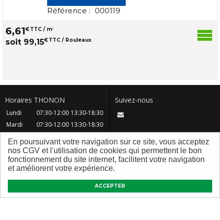
Référence :
000119
6
,
61
€
TTC / m
2
€
TTC / Rouleaux
soit
99
,
15
Horaires THONON
Suivez-nous
Lundi
07:30-12:00
13:30-18:30
Mardi
07:30-12:00
13:30-18:30
Mercredi
07:30-12:00
13:30-18:30
En poursuivant votre navigation sur ce site, vous acceptez
Jeudi
07:30-12:00
13:30-18:30
nos CGV et l'utilisation de cookies qui permettent le bon
fonctionnement du site internet, facilitent votre navigation
Vendredi
07:30-12:00
13:30-18:30
et améliorent votre expérience.
Samedi
08:30-12:30
Dimanche
Fermé
ACCEPTER
CGV
Contact
FAQ
Mentions légales
Plan du site
Qui sommes nous ?