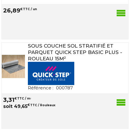
26
,
89
€
TTC / un
SOUS COUCHE SOL STRATIFIÉ ET
PARQUET QUICK STEP BASIC PLUS -
ROULEAU 15M²
Référence :
000787
3
,
31
€
TTC / m
2
€
TTC / Rouleaux
soit
49
,
65