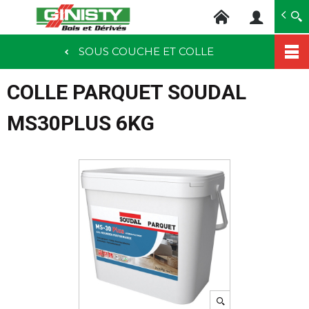
Ginisty Bois
Négoce bois
SOUS COUCHE ET COLLE
Aller
au
COLLE PARQUET SOUDAL
contenu
principal
MS30PLUS 6KG