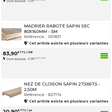
0,59
Dont écotaxe :
MADRIER RABOTÉ SAPIN SEC
80X160MM - 5M
Référence :
001831
Cet article existe en plusieurs variantes
83
,
90
€
TTC / PIE
0,38
€ HT / PIE
Dont écotaxe :
NEZ DE CLOISON SAPIN 27,5X67,5 -
2,50M
Référence :
827174
Cet article existe en plusieurs variantes
20
,
90
€
TTC / un