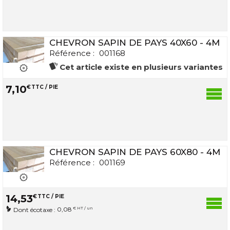
CHEVRON SAPIN DE PAYS 40X60 - 4M
Référence :
001168
Cet article existe en plusieurs variantes
7
,
10
€
TTC / PIE
CHEVRON SAPIN DE PAYS 60X80 - 4M
Référence :
001169
14
,
53
€
TTC / PIE
0,08
€ HT / un
Dont écotaxe :