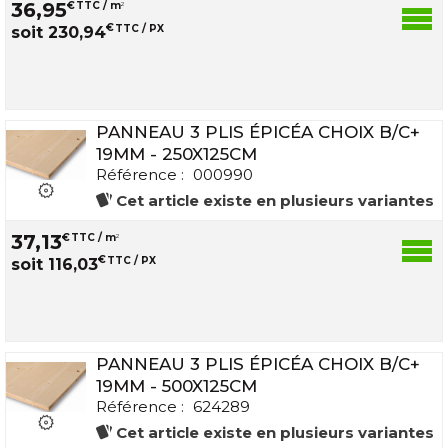
36
,
95
€
TTC / m
2
€
TTC / PX
soit
230
,
94
PANNEAU 3 PLIS ÉPICÉA CHOIX B/C+
19MM - 250X125CM
Référence :
000990
Cet article existe en plusieurs variantes
37
,
13
€
TTC / m
2
€
TTC / PX
soit
116
,
03
PANNEAU 3 PLIS ÉPICÉA CHOIX B/C+
19MM - 500X125CM
Référence :
624289
Cet article existe en plusieurs variantes