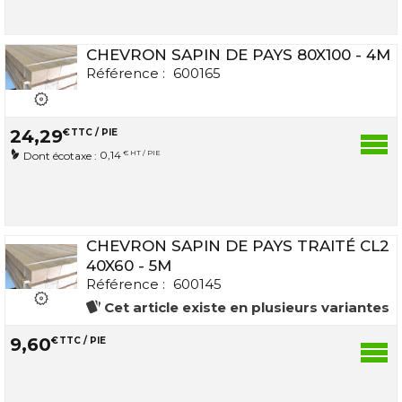
CHEVRON SAPIN DE PAYS 80X100 - 4M
Référence :
600165
24
,
29
€
TTC / PIE
0,14
€ HT / PIE
Dont écotaxe :
CHEVRON SAPIN DE PAYS TRAITÉ CL2
40X60 - 5M
Référence :
600145
Cet article existe en plusieurs variantes
9
,
60
€
TTC / PIE