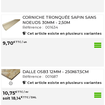
CORNICHE TRONQUÉE SAPIN SANS
NOEUDS 30MM - 2,50M
Référence :
001634
Cet article existe en plusieurs variantes
9
,
70
€
TTC / un
DALLE OSB3 12MM - 250X67,5CM
Référence :
001687
Cet article existe en plusieurs variantes
10
,
75
€
TTC / m
2
€
TTC / DAL
soit
18
,
14