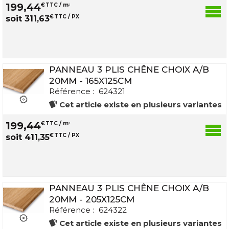
199
,
44
€
TTC / m
2
€
TTC / PX
soit
311
,
63
PANNEAU 3 PLIS CHÊNE CHOIX A/B
20MM - 165X125CM
Référence :
624321
Cet article existe en plusieurs variantes
199
,
44
€
TTC / m
2
€
TTC / PX
soit
411
,
35
PANNEAU 3 PLIS CHÊNE CHOIX A/B
20MM - 205X125CM
Référence :
624322
Cet article existe en plusieurs variantes