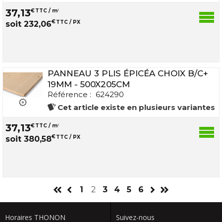
37
,
13
€
TTC / m
2
€
TTC / PX
soit
232
,
06
PANNEAU 3 PLIS ÉPICÉA CHOIX B/C+
19MM - 500X205CM
Référence :
624290
Cet article existe en plusieurs variantes
37
,
13
€
TTC / m
2
€
TTC / PX
soit
380
,
58
1
2
3
4
5
6
Horaires THONON
Suivez-nous