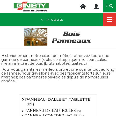
Ginisty Bois
Négoce bois
Produits
Aller
au
contenu
principal
Historiquement notre cœur de métier, retrouvez toute une
gamme de panneaux (3 plis, contreplaqué, mdf, particules,
mélaminé,...) et de bois (bruts, rabotés, traités,...).
Pour vous garantir les meilleurs prix et une qualité tout au long
de l'année, nous travaillons avec des fabricants forts sur leurs
marchés; des partenaires privilégiés depuis de nombreuses
années.
PANNEAU, DALLE ET TABLETTE
(124)
PANNEAU DE PARTICULES
(4)
PANNEAU CONTREPLAQUE