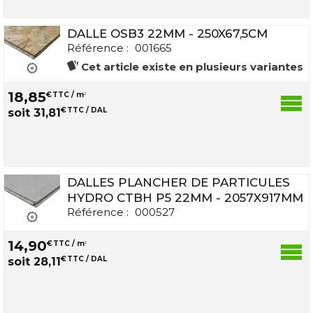
DALLE OSB3 22MM - 250X67,5CM
Référence :
001665
Cet article existe en plusieurs variantes
18
,
85
€
TTC / m
2
€
TTC / DAL
soit
31
,
81
DALLES PLANCHER DE PARTICULES
HYDRO CTBH P5 22MM - 2057X917MM
Référence :
000527
14
,
90
€
TTC / m
2
€
TTC / DAL
soit
28
,
11