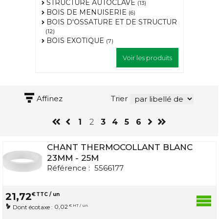
STRUCTURE AUTOCLAVE
(13)
BOIS DE MENUISERIE
(6)
BOIS D'OSSATURE ET DE STRUCTUR
(12)
BOIS EXOTIQUE
(7)
Voir les produits
Affinez
Trier
1
2
3
4
5
6
CHANT THERMOCOLLANT BLANC
23MM - 25M
Référence :
5566177
21
,
72
€
TTC / un
0,02
€ HT / un
Dont écotaxe :