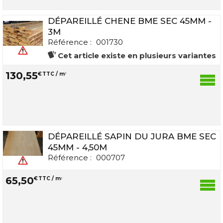
DÉPAREILLÉ CHENE BME SEC 45MM -
3M
Référence :
001730
Cet article existe en plusieurs variantes
130
,
55
€
TTC / m
2
DÉPAREILLÉ SAPIN DU JURA BME SEC
45MM - 4,50M
Référence :
000707
65
,
50
€
TTC / m
2