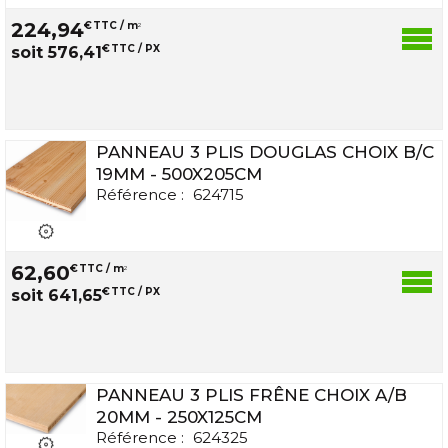
224
,
94
€
TTC / m
2
€
TTC / PX
soit
576
,
41
PANNEAU 3 PLIS DOUGLAS CHOIX B/C
19MM - 500X205CM
Référence :
624715
62
,
60
€
TTC / m
2
€
TTC / PX
soit
641
,
65
PANNEAU 3 PLIS FRÊNE CHOIX A/B
20MM - 250X125CM
Référence :
624325