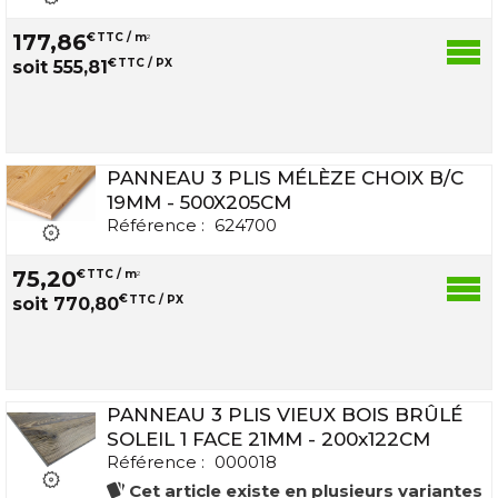
177
,
86
€
TTC / m
2
€
TTC / PX
soit
555
,
81
PANNEAU 3 PLIS MÉLÈZE CHOIX B/C
19MM - 500X205CM
Référence :
624700
75
,
20
€
TTC / m
2
€
TTC / PX
soit
770
,
80
PANNEAU 3 PLIS VIEUX BOIS BRÛLÉ
SOLEIL 1 FACE 21MM - 200x122CM
Référence :
000018
Cet article existe en plusieurs variantes