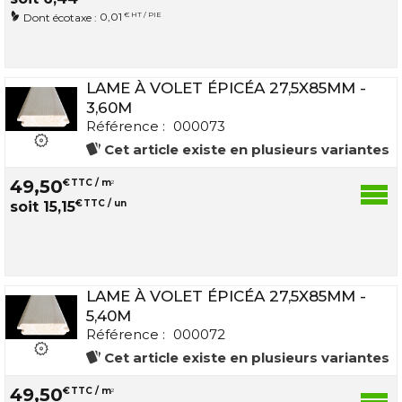
0,01
€ HT / PIE
Dont écotaxe :
LAME À VOLET ÉPICÉA 27,5X85MM -
3,60M
Référence :
000073
Cet article existe en plusieurs variantes
49
,
50
€
TTC / m
2
€
TTC / un
soit
15
,
15
LAME À VOLET ÉPICÉA 27,5X85MM -
5,40M
Référence :
000072
Cet article existe en plusieurs variantes
49
,
50
€
TTC / m
2