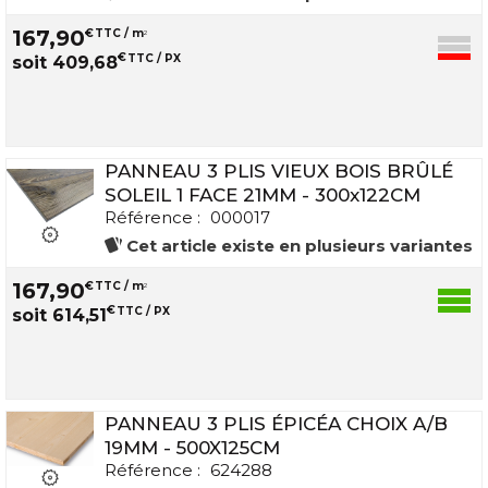
167
,
90
€
TTC / m
2
€
TTC / PX
soit
409
,
68
PANNEAU 3 PLIS VIEUX BOIS BRÛLÉ
SOLEIL 1 FACE 21MM - 300x122CM
Référence :
000017
Cet article existe en plusieurs variantes
167
,
90
€
TTC / m
2
€
TTC / PX
soit
614
,
51
PANNEAU 3 PLIS ÉPICÉA CHOIX A/B
19MM - 500X125CM
Référence :
624288