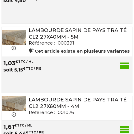
soit
4
,
80
LAMBOURDE SAPIN DE PAYS TRAITÉ
CL2 27X40MM - 5M
Référence :
000391
Cet article existe en plusieurs variantes
1
,
03
€
TTC / ML
€
TTC / PIE
soit
5
,
15
LAMBOURDE SAPIN DE PAYS TRAITÉ
CL2 27X60MM - 4M
Référence :
001026
1
,
61
€
TTC / ML
€
TTC / PIE
soit
6
,
44