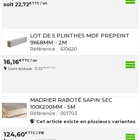
€
TTC / un
soit
22
,
72
LOT DE 5 PLINTHES MDF PREPEINT
9X68MM - 2M
Référence :
610620
16
,
16
€
TTC / un
0,22
€ HT / un
Dont écotaxe :
MADRIER RABOTÉ SAPIN SEC
100X200MM - 5M
Référence :
001703
Cet article existe en plusieurs variantes
124
,
60
€
TTC / PIE
€ HT / PIE