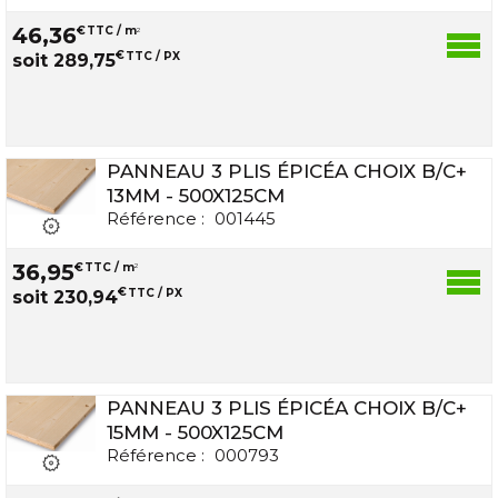
46
,
36
€
TTC / m
2
€
TTC / PX
soit
289
,
75
PANNEAU 3 PLIS ÉPICÉA CHOIX B/C+
13MM - 500X125CM
Référence :
001445
36
,
95
€
TTC / m
2
€
TTC / PX
soit
230
,
94
PANNEAU 3 PLIS ÉPICÉA CHOIX B/C+
15MM - 500X125CM
Référence :
000793