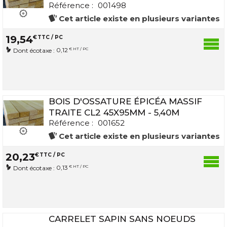
Référence :
001498
Cet article existe en plusieurs variantes
19
,
54
€
TTC / PC
0,12
€ HT / PC
Dont écotaxe :
BOIS D'OSSATURE ÉPICÉA MASSIF
TRAITE CL2 45X95MM - 5,40M
Référence :
001652
Cet article existe en plusieurs variantes
20
,
23
€
TTC / PC
0,13
€ HT / PC
Dont écotaxe :
CARRELET SAPIN SANS NOEUDS