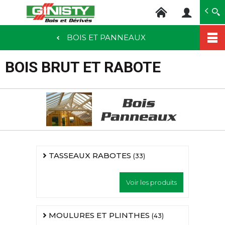
Ginisty Bois
Négoce bois
BOIS ET PANNEAUX
Aller
au
BOIS BRUT ET RABOTE
contenu
principal
TASSEAUX RABOTES
(33)
Voir les produits
MOULURES ET PLINTHES
(43)