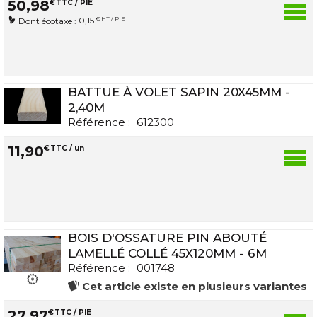
50
,
98
€
TTC / PIE
0,15
€ HT / PIE
Dont écotaxe :
BATTUE À VOLET SAPIN 20X45MM -
2,40M
Référence :
612300
11
,
90
€
TTC / un
BOIS D'OSSATURE PIN ABOUTÉ
LAMELLÉ COLLÉ 45X120MM - 6M
Référence :
001748
Cet article existe en plusieurs variantes
27
,
97
€
TTC / PIE