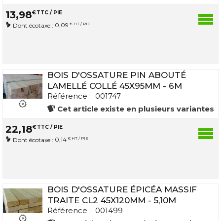
13
,
98
€
TTC / PIE
0,09
€ HT / PIE
Dont écotaxe :
BOIS D'OSSATURE PIN ABOUTÉ
LAMELLÉ COLLÉ 45X95MM - 6M
Référence :
001747
Cet article existe en plusieurs variantes
22
,
18
€
TTC / PIE
0,14
€ HT / PIE
Dont écotaxe :
BOIS D'OSSATURE ÉPICÉA MASSIF
TRAITE CL2 45X120MM - 5,10M
Référence :
001499