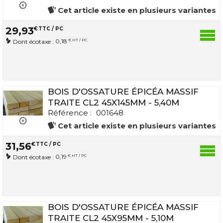
Cet article existe en plusieurs variantes
29
,
93
€
TTC / PC
0,18
€ HT / PC
Dont écotaxe :
BOIS D'OSSATURE ÉPICÉA MASSIF
TRAITE CL2 45X145MM - 5,40M
Référence :
001648
Cet article existe en plusieurs variantes
31
,
56
€
TTC / PC
0,19
€ HT / PC
Dont écotaxe :
BOIS D'OSSATURE ÉPICÉA MASSIF
TRAITE CL2 45X95MM - 5,10M