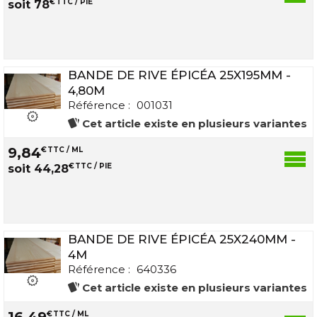
€
TTC / PIE
soit
78
BANDE DE RIVE ÉPICÉA 25X195MM -
4,80M
Référence :
001031
Cet article existe en plusieurs variantes
9
,
84
€
TTC / ML
€
TTC / PIE
soit
44
,
28
BANDE DE RIVE ÉPICÉA 25X240MM -
4M
Référence :
640336
Cet article existe en plusieurs variantes
16
,
49
€
TTC / ML