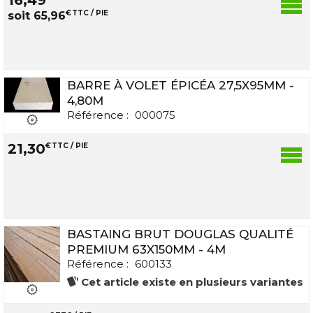
€
TTC / PIE
soit
65
,
96
BARRE À VOLET ÉPICÉA 27,5X95MM -
4,80M
Référence :
000075
21
,
30
€
TTC / PIE
BASTAING BRUT DOUGLAS QUALITÉ
PREMIUM 63X150MM - 4M
Référence :
600133
Cet article existe en plusieurs variantes