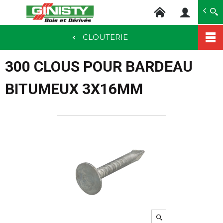
Ginisty Bois
Négoce bois
CLOUTERIE
Aller
au
300 CLOUS POUR BARDEAU
contenu
principal
BITUMEUX 3X16MM