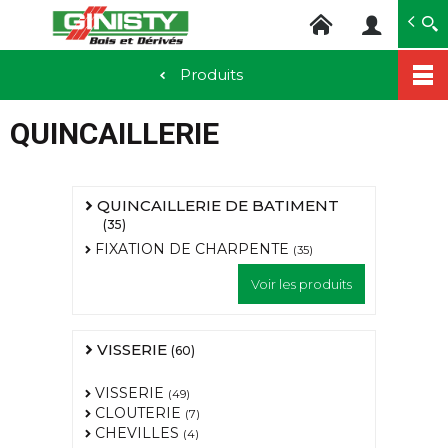
Ginisty Bois
Négoce bois
Produits
Aller
au
QUINCAILLERIE
contenu
principal
QUINCAILLERIE DE BATIMENT
(35)
FIXATION DE CHARPENTE
(35)
Voir les produits
VISSERIE
(60)
VISSERIE
(49)
CLOUTERIE
(7)
CHEVILLES
(4)