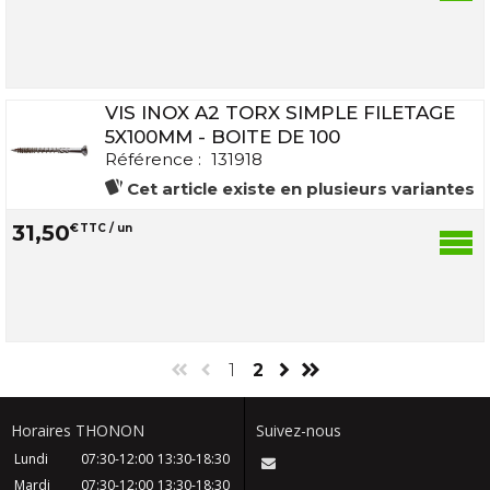
VIS INOX A2 TORX SIMPLE FILETAGE
5X100MM - BOITE DE 100
Référence :
131918
Cet article existe en plusieurs variantes
31
,
50
€
TTC / un
1
2
Horaires THONON
Suivez-nous
Lundi
07:30-12:00
13:30-18:30
Mardi
07:30-12:00
13:30-18:30