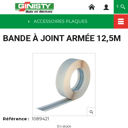
Ginisty Bois
Négoce bois
ACCESSOIRES PLAQUES
Aller
au
BANDE À JOINT ARMÉE 12,5M
contenu
principal
Référence :
1089421
En stock