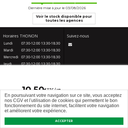
Dernière mise à jour le 03/08/2026
Voir le stock disponible pour
toutes les agences
Horaires THONON
Suivez-nous
Lundi
07:30-12:00
13:30-18:30
Mardi
07:30-12:00
13:30-18:30
Mercredi
07:30-12:00
13:30-18:30
Jeudi
07:30-12:00
13:30-18:30
Vendredi
07:30-12:00
13:30-18:30
Samedi
08:30-12:30
Dimanche
Fermé
10
,
50
€
TTC / un
En poursuivant votre navigation sur ce site, vous acceptez
CGV
Contact
FAQ
Mentions légales
nos CGV et l'utilisation de cookies qui permettent le bon
Plan du site
Qui sommes nous ?
fonctionnement du site internet, facilitent votre navigation
et améliorent votre expérience.
DEMANDE D’INFORMATIONS
ACCEPTER