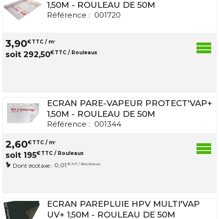
1,50M - ROULEAU DE 50M
Référence :
001720
3
,
90
€
TTC / m
2
€
TTC / Rouleaux
soit
292
,
50
ECRAN PARE-VAPEUR PROTECT'VAP+
1,50M - ROULEAU DE 50M
Référence :
001344
2
,
60
€
TTC / m
2
€
TTC / Rouleaux
soit
195
0,01
€ HT / Rouleaux
Dont écotaxe :
ECRAN PAREPLUIE HPV MULTI'VAP
UV+ 1,50M - ROULEAU DE 50M