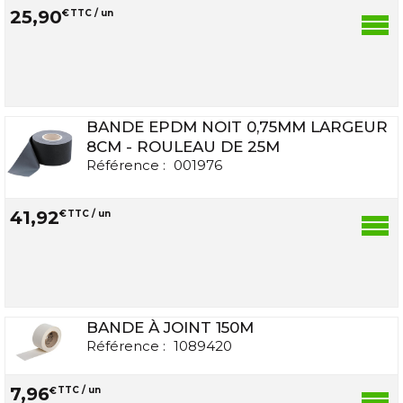
25
,
90
€
TTC / un
BANDE EPDM NOIT 0,75MM LARGEUR
8CM - ROULEAU DE 25M
Référence :
001976
41
,
92
€
TTC / un
BANDE À JOINT 150M
Référence :
1089420
7
,
96
€
TTC / un