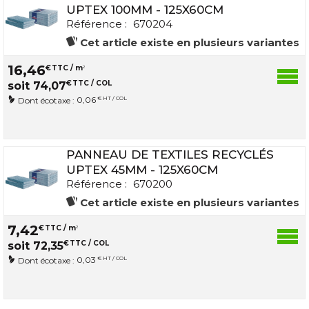
UPTEX 100MM - 125X60CM
Référence :
670204
Cet article existe en plusieurs variantes
16
,
46
€
TTC / m
2
€
TTC / COL
soit
74
,
07
0,06
€ HT / COL
Dont écotaxe :
PANNEAU DE TEXTILES RECYCLÉS
UPTEX 45MM - 125X60CM
Référence :
670200
Cet article existe en plusieurs variantes
7
,
42
€
TTC / m
2
€
TTC / COL
soit
72
,
35
0,03
€ HT / COL
Dont écotaxe :