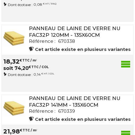
0,08
€ HT / PAQ
Dont écotaxe :
PANNEAU DE LAINE DE VERRE NU
FAC32P 120MM - 135X60CM
Référence :
670338
Cet article existe en plusieurs variantes
18
,
32
€
TTC / m
2
€
TTC / COL
soit
74
,
20
0,14
€ HT / COL
Dont écotaxe :
PANNEAU DE LAINE DE VERRE NU
FAC32P 141MM - 135X60CM
Référence :
670339
Cet article existe en plusieurs variantes
21
,
98
€
TTC / m
2