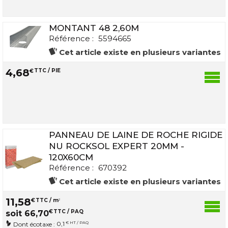
MONTANT 48 2,60M
Référence :
5594665
Cet article existe en plusieurs variantes
4
,
68
€
TTC / PIE
PANNEAU DE LAINE DE ROCHE RIGIDE
NU ROCKSOL EXPERT 20MM -
120X60CM
Référence :
670392
Cet article existe en plusieurs variantes
11
,
58
€
TTC / m
2
€
TTC / PAQ
soit
66
,
70
0,1
€ HT / PAQ
Dont écotaxe :