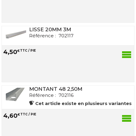
LISSE 20MM 3M
Référence :
702117
4
,
50
€
TTC / PIE
MONTANT 48 2,50M
Référence :
702116
Cet article existe en plusieurs variantes
4
,
60
€
TTC / PIE