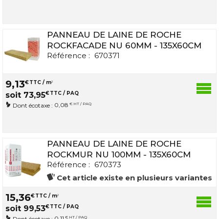
PANNEAU DE LAINE DE ROCHE
ROCKFACADE NU 60MM - 135X60CM
Référence :
670371
9
,
13
€
TTC / m
2
€
TTC / PAQ
soit
73
,
95
0,08
€ HT / PAQ
Dont écotaxe :
PANNEAU DE LAINE DE ROCHE
ROCKMUR NU 100MM - 135X60CM
Référence :
670373
Cet article existe en plusieurs variantes
15
,
36
€
TTC / m
2
€
TTC / PAQ
soit
99
,
53
0,11
€ HT / PAQ
Dont écotaxe :