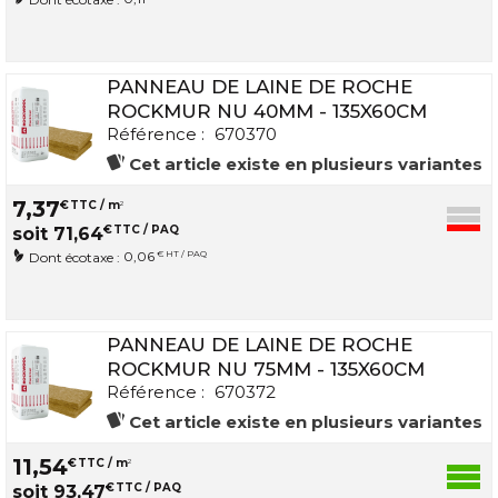
PANNEAU DE LAINE DE ROCHE
ROCKMUR NU 40MM - 135X60CM
Référence :
670370
Cet article existe en plusieurs variantes
7
,
37
€
TTC / m
2
€
TTC / PAQ
soit
71
,
64
0,06
€ HT / PAQ
Dont écotaxe :
PANNEAU DE LAINE DE ROCHE
ROCKMUR NU 75MM - 135X60CM
Référence :
670372
Cet article existe en plusieurs variantes
11
,
54
€
TTC / m
2
€
TTC / PAQ
soit
93
,
47