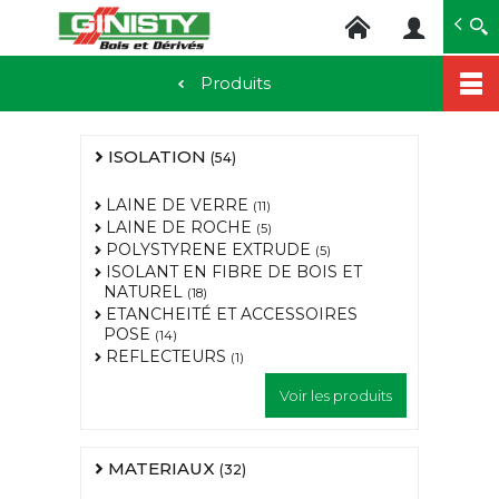
Ginisty Bois
Négoce bois
Produits
Aller
au
contenu
ISOLATION
(54)
principal
LAINE DE VERRE
(11)
LAINE DE ROCHE
(5)
POLYSTYRENE EXTRUDE
(5)
ISOLANT EN FIBRE DE BOIS ET
NATUREL
(18)
ETANCHEITÉ ET ACCESSOIRES
POSE
(14)
REFLECTEURS
(1)
Voir les produits
MATERIAUX
(32)