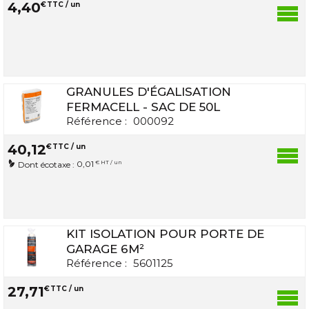
4
,
40
€
TTC / un
GRANULES D'ÉGALISATION
FERMACELL - SAC DE 50L
Référence :
000092
40
,
12
€
TTC / un
0,01
€ HT / un
Dont écotaxe :
KIT ISOLATION POUR PORTE DE
GARAGE 6M²
Référence :
5601125
27
,
71
€
TTC / un