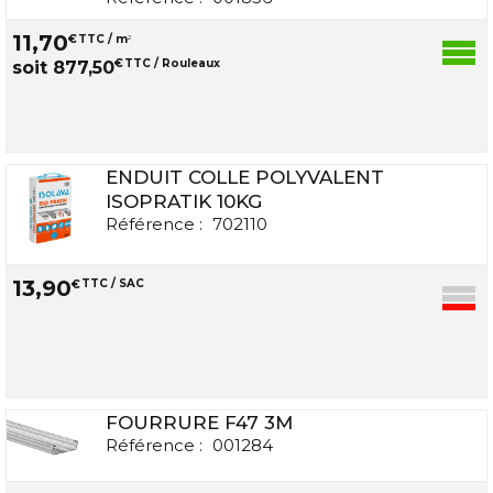
11
,
70
€
TTC / m
2
€
TTC / Rouleaux
soit
877
,
50
ENDUIT COLLE POLYVALENT
ISOPRATIK 10KG
Référence :
702110
13
,
90
€
TTC / SAC
FOURRURE F47 3M
Référence :
001284