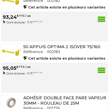
Référence :
002182
Cet article existe en plusieurs variantes
93
,
24
€
TTC / un
0,12
€ HT / un
Dont écotaxe :
50 APPUIS OPTIMA 2 ISOVER 75/160
Référence :
002183
Cet article existe en plusieurs variantes
95
,
05
€
TTC / un
0,13
€ HT / un
Dont écotaxe :
ADHÉSIF DOUBLE FACE PARE VAPEUR
30MM - ROULEAU DE 25M
Référence :
001776