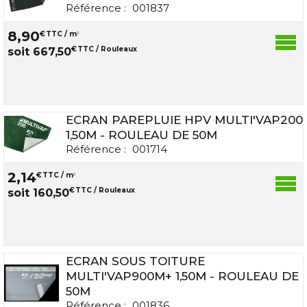
Référence :
001837
8
,
90
€
TTC / m
2
€
TTC / Rouleaux
soit
667
,
50
ECRAN PAREPLUIE HPV MULTI'VAP200
1,50M - ROULEAU DE 50M
Référence :
001714
2
,
14
€
TTC / m
2
€
TTC / Rouleaux
soit
160
,
50
ECRAN SOUS TOITURE
MULTI'VAP900M+ 1,50M - ROULEAU DE
50M
Référence :
001836