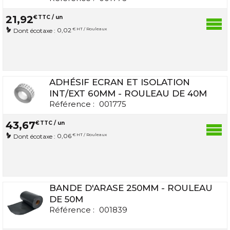
21
,
92
€
TTC / un
0,02
€ HT / Rouleaux
Dont écotaxe :
ADHÉSIF ECRAN ET ISOLATION
INT/EXT 60MM - ROULEAU DE 40M
Référence :
001775
43
,
67
€
TTC / un
0,06
€ HT / Rouleaux
Dont écotaxe :
BANDE D'ARASE 250MM - ROULEAU
DE 50M
Référence :
001839