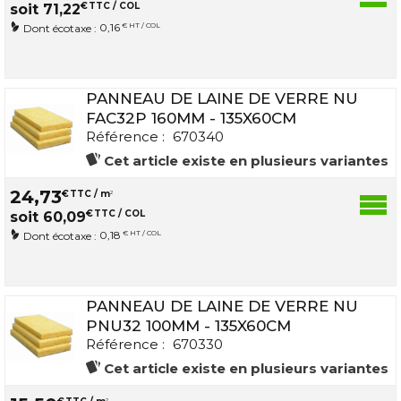
€
TTC / COL
soit
71
,
22
0,16
€ HT / COL
Dont écotaxe :
PANNEAU DE LAINE DE VERRE NU
FAC32P 160MM - 135X60CM
Référence :
670340
Cet article existe en plusieurs variantes
24
,
73
€
TTC / m
2
€
TTC / COL
soit
60
,
09
0,18
€ HT / COL
Dont écotaxe :
PANNEAU DE LAINE DE VERRE NU
PNU32 100MM - 135X60CM
Référence :
670330
Cet article existe en plusieurs variantes
2