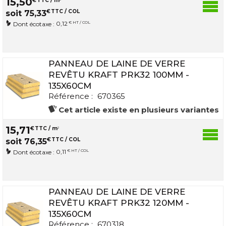
15
,
50
€
TTC / m
€
TTC / COL
soit
75
,
33
0,12
€ HT / COL
Dont écotaxe :
PANNEAU DE LAINE DE VERRE
REVÊTU KRAFT PRK32 100MM -
135X60CM
Référence :
670365
Cet article existe en plusieurs variantes
15
,
71
€
TTC / m
2
€
TTC / COL
soit
76
,
35
0,11
€ HT / COL
Dont écotaxe :
PANNEAU DE LAINE DE VERRE
REVÊTU KRAFT PRK32 120MM -
135X60CM
Référence :
670318