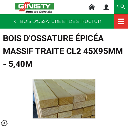
Ginisty Bois
Négoce bois
BOIS D'OSSATURE ET DE STRUCTUR
Aller
au
BOIS D'OSSATURE ÉPICÉA
contenu
principal
MASSIF TRAITE CL2 45X95MM
- 5,40M