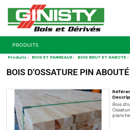
Ginisty Bois
Négoce boi
PRODUITS
Aller
Produits
BOIS ET PANNEAUX
BOIS BRUT ET RABOTE
au
contenu
principal
BOIS D'OSSATURE PIN ABOUT
Référe
Descrip
Bois d'o
Ossatur
planche