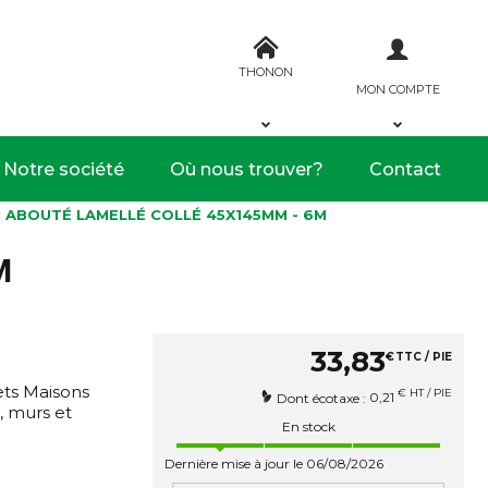
THONON
MON COMPTE
Notre société
Où nous trouver?
Contact
N ABOUTÉ LAMELLÉ COLLÉ 45X145MM - 6M
M
33
,
83
€
TTC / PIE
jets Maisons
€ HT / PIE
0,21
Dont écotaxe :
, murs et
En stock
Dernière mise à jour le 06/08/2026