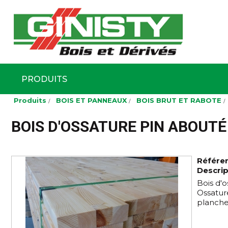
Ginisty Bois
Négoce boi
PRODUITS
Aller
Produits
BOIS ET PANNEAUX
BOIS BRUT ET RABOTE
au
contenu
principal
BOIS D'OSSATURE PIN ABOUT
Référe
Descrip
Bois d'o
Ossatur
planche