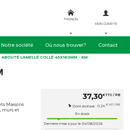
THONON
MON COMPTE
Notre société
Où nous trouver?
Contact
N ABOUTÉ LAMELLÉ COLLÉ 45X160MM - 6M
M
37
,
30
€
TTC / PIE
jets Maisons
€ HT / PIE
0,24
Dont écotaxe :
, murs et
En stock
Dernière mise à jour le 04/08/2026