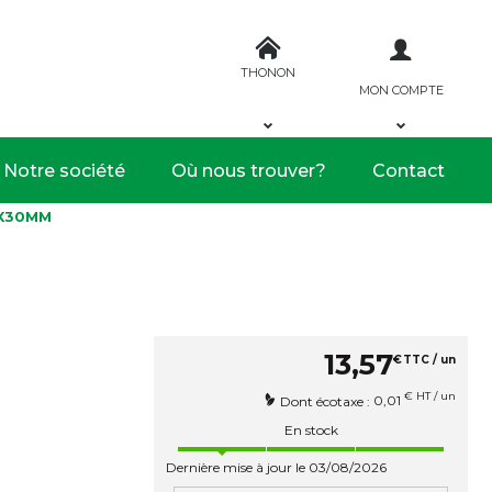
THONON
MON COMPTE
Notre société
Où nous trouver?
Contact
9X30MM
13
,
57
€
TTC / un
€ HT / un
0,01
Dont écotaxe :
En stock
Dernière mise à jour le 03/08/2026