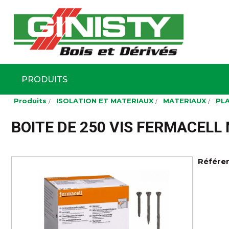
Ginisty Bois
Négoce boi
PRODUITS
Aller
Produits
ISOLATION ET MATERIAUX
MATERIAUX
PL
au
contenu
principal
BOITE DE 250 VIS FERMACELL
Référe