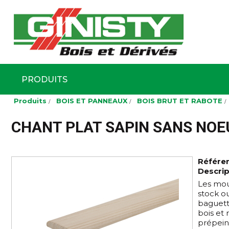
Ginisty Bois
Négoce boi
PRODUITS
Aller
Produits
BOIS ET PANNEAUX
BOIS BRUT ET RABOTE
au
contenu
principal
CHANT PLAT SAPIN SANS NOE
Référe
Descrip
Les mou
stock o
baguette
bois et 
prépeint