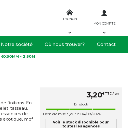
THONON
MON COMPTE
Notre société
Où nous trouver?
Contact
 6X30MM - 2,50M
3
,
20
€
TTC / un
e finitions. En
En stock
et ,tasseau,
es essences de
Dernière mise à jour le 04/08/2026
is exotique, mdf
Voir le stock disponible pour
toutes les agences