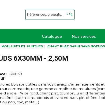
s
Catalogue
Nos services
MOULURES ET PLINTHES
CHANT PLAT SAPIN SANS NOEUDS
UDS 6X30MM - 2,50M
nce :
610039
tif
lures bois sont utiles dans vos travaux d'aménagements et d
u sur commande, une gamme complète de moulures (carrel
 d'angle, 1/4 de rond, chant plat, tourillon,....) en différent
matières (sapin sans noeuds et avec noeuds, pin, chêne, bo
 ou non, pvc, métal,...)