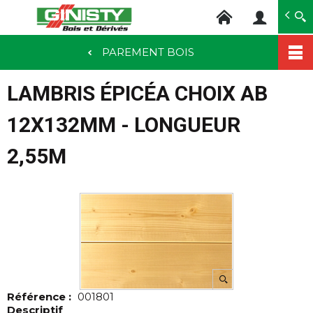
Ginisty Bois
Négoce bois
PAREMENT BOIS
Aller
au
LAMBRIS ÉPICÉA CHOIX AB
contenu
principal
12X132MM - LONGUEUR
2,55M
Référence :
001801
Descriptif