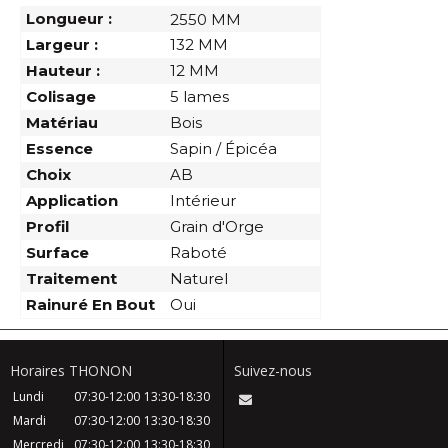
Longueur :
2550 MM
Largeur :
132 MM
Hauteur :
12 MM
Colisage
5 lames
Matériau
Bois
Essence
Sapin / Épicéa
Choix
AB
Application
Intérieur
Profil
Grain d'Orge
Surface
Raboté
Traitement
Naturel
Rainuré En Bout
Oui
Horaires THONON
Suivez-nous
Lundi
07:30-12:00
13:30-18:30
Mardi
07:30-12:00
13:30-18:30
Mercredi
07:30-12:00
13:30-18:30