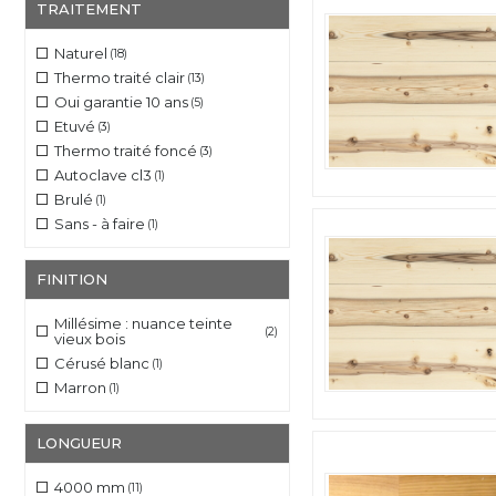
TRAITEMENT
Naturel
(18)
Thermo traité clair
(13)
Oui garantie 10 ans
(5)
Etuvé
(3)
Thermo traité foncé
(3)
Autoclave cl3
(1)
Brulé
(1)
Sans - à faire
(1)
FINITION
Millésime : nuance teinte
(2)
vieux bois
Cérusé blanc
(1)
Marron
(1)
LONGUEUR
4000 mm
(11)