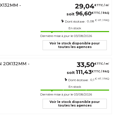
29
,
04
X132MM -
2
€
TTC / m
96
,
60
€
TTC / PAQ
soit
€ HT / PAQ
0,08
Dont écotaxe :
En stock
Dernière mise à jour le 03/08/2026
Voir le stock disponible pour
toutes les agences
33
,
50
 20X132MM -
2
€
TTC / m
111
,
43
€
TTC / PAQ
soit
€ HT / PAQ
0,1
Dont écotaxe :
En stock
Dernière mise à jour le 03/08/2026
Voir le stock disponible pour
toutes les agences