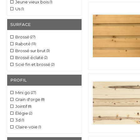
Jeune vieux bois
(1)
Us
(1)
SURFACE
Brossé
(27)
Raboté
(13)
Brossé sur brut
(3)
Brossé éclaté
(2)
Scié fin et brossé
(2)
PROFIL
Mini go
(27)
Grain d'orge
(8)
Jointif
(8)
Élégie
(2)
3d
(1)
Claire-voie
(1)