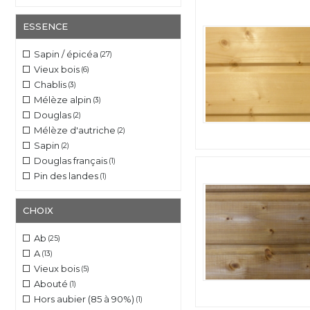
ESSENCE
Sapin / épicéa
(27)
Vieux bois
(6)
Chablis
(3)
Mélèze alpin
(3)
Douglas
(2)
Mélèze d'autriche
(2)
Sapin
(2)
Douglas français
(1)
Pin des landes
(1)
CHOIX
Ab
(25)
A
(13)
Vieux bois
(5)
Abouté
(1)
Hors aubier (85 à 90%)
(1)