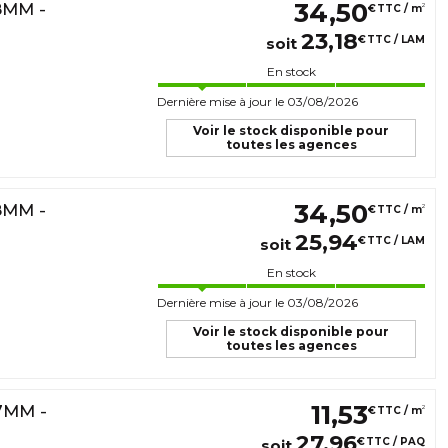
34
,
50
8MM -
2
€
TTC / m
23
,
18
€
TTC / LAM
soit
En stock
Dernière mise à jour le 03/08/2026
Voir le stock disponible pour
toutes les agences
34
,
50
8MM -
2
€
TTC / m
25
,
94
€
TTC / LAM
soit
En stock
Dernière mise à jour le 03/08/2026
Voir le stock disponible pour
toutes les agences
11
,
53
7MM -
2
€
TTC / m
27
,
96
€
TTC / PAQ
soit