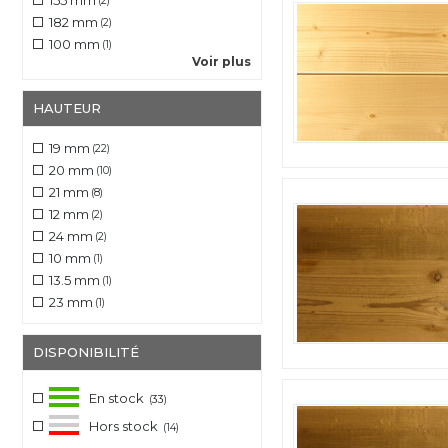
155 mm
(2)
182 mm
(2)
100 mm
(1)
Voir plus
HAUTEUR
19 mm
(22)
20 mm
(10)
21 mm
(8)
12 mm
(2)
24 mm
(2)
10 mm
(1)
13.5 mm
(1)
23 mm
(1)
DISPONIBILITÉ
En stock
(33)
Hors stock
(14)