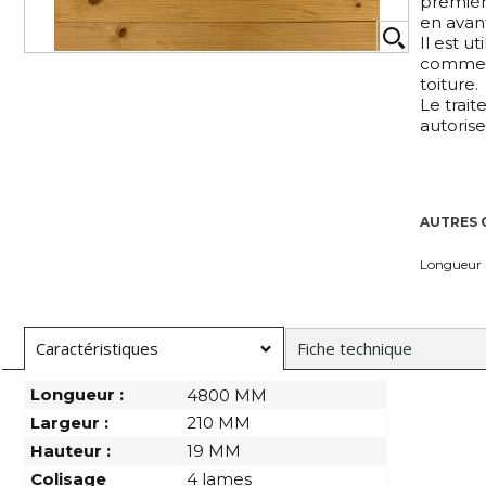
premièr
en avant
Il est u
comme r
toiture.
Le trait
autorise
AUTRES 
Longueur
Caractéristiques
Fiche technique
Longueur :
4800 MM
Largeur :
210 MM
Hauteur :
19 MM
Colisage
4 lames