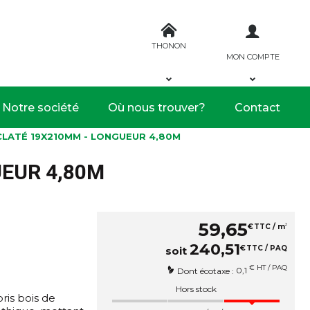
THONON
MON COMPTE
Notre société
Où nous trouver?
Contact
CLATÉ 19X210MM - LONGUEUR 4,80M
EUR 4,80M
59
,
65
2
€
TTC / m
240
,
51
€
TTC / PAQ
soit
€ HT / PAQ
0,1
Dont écotaxe :
Hors stock
ris bois de