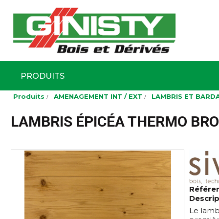
Ginisty Bois
Négoce boi
PRODUITS
Aller
Produits
AMENAGEMENT INT / EXT
LAMBRIS ET BARD
au
contenu
principal
LAMBRIS ÉPICÉA THERMO BRO
Référe
Descrip
Le lamb