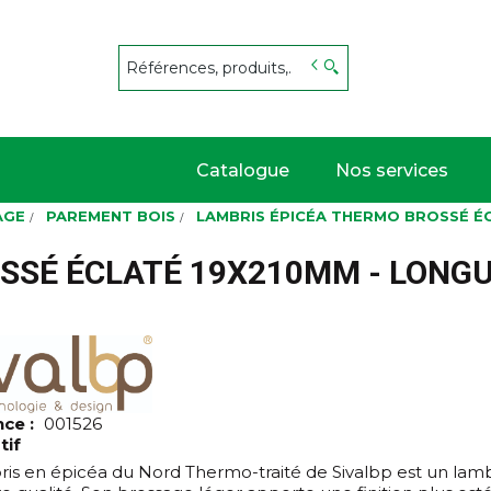
s
Catalogue
Nos services
AGE
PAREMENT BOIS
LAMBRIS ÉPICÉA THERMO BROSSÉ É
SSÉ ÉCLATÉ 19X210MM - LONGU
nce :
001526
tif
ris en épicéa du Nord Thermo-traité de Sivalbp est un lamb