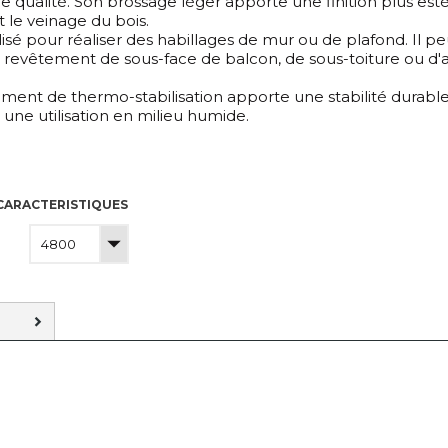
e qualité. Son brossage léger apporte une finition plus est
 le veinage du bois.
tilisé pour réaliser des habillages de mur ou de plafond. Il p
evêtement de sous-face de balcon, de sous-toiture ou d'
ement de thermo-stabilisation apporte une stabilité durable
 une utilisation en milieu humide.
CARACTERISTIQUES